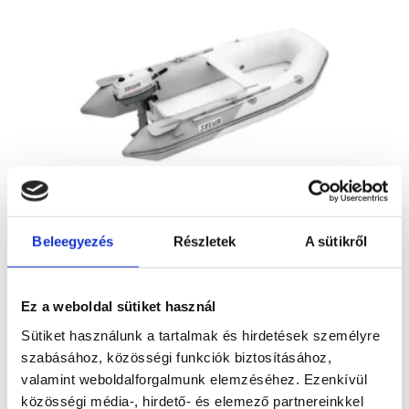
Beleegyezés
Részletek
A sütikről
T310 A
Kérje ajánlatunkat!
Ez a weboldal sütiket használ
Sütiket használunk a tartalmak és hirdetések személyre
szabásához, közösségi funkciók biztosításához,
valamint weboldalforgalmunk elemzéséhez. Ezenkívül
közösségi média-, hirdető- és elemező partnereinkkel