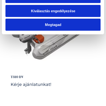
Kiválasztás engedélyezése
Megtagad
T310 DV
Kérje ajánlatunkat!