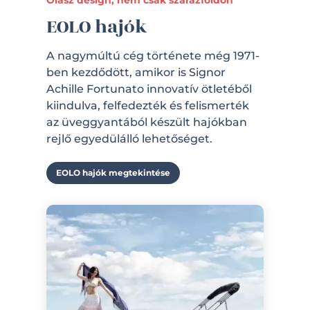
Olasz design, nem csak szárazföldön
EOLO hajók
A nagymúltú cég története még 1971-
ben kezdődött, amikor is Signor
Achille Fortunato innovatív ötletéből
kiindulva, felfedezték és felismerték
az üveggyantából készült hajókban
rejlő egyedülálló lehetőséget.
EOLO hajók megtekintése