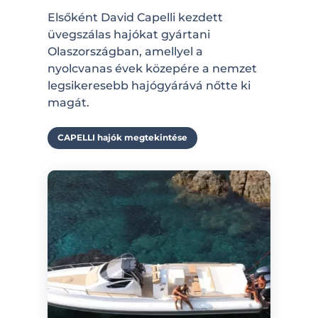
Elsőként David Capelli kezdett
üvegszálas hajókat gyártani
Olaszországban, amellyel a
nyolcvanas évek közepére a nemzet
legsikeresebb hajógyárává nőtte ki
magát.
CAPELLI hajók megtekintése