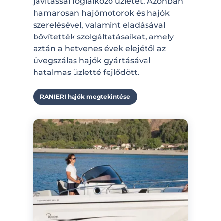
javítással foglalkozó üzletét. Azonban
hamarosan hajómotorok és hajók
szerelésével, valamint eladásával
bővítették szolgáltatásaikat, amely
aztán a hetvenes évek elejétől az
üvegszálas hajók gyártásával
hatalmas üzletté fejlődött.
RANIERI hajók megtekintése