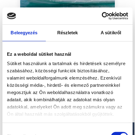
Beleegyezés
Részletek
A sütikről
Ez a weboldal sütiket használ
Sütiket használunk a tartalmak és hirdetések személyre
szabásához, közösségi funkciók biztosításához,
valamint weboldalforgalmunk elemzéséhez. Ezenkívül
közösségi média-, hirdető- és elemező partnereinkkel
Sétahajó-építők 1980 óta
megosztjuk az Ön weboldalhasználatra vonatkozó
POSEIDON hajók
adatait, akik kombinálhatják az adatokat más olyan
adatokkal, amelyeket Ön adott meg számukra vagy az
Ön által használt más szolgáltatásokból gyűjtöttek.
Több mint 30 év folyamatos
hajóépítés, az Ön élvezete és
biztonsága a fedélzeten. 5 év
Hozzájárulás