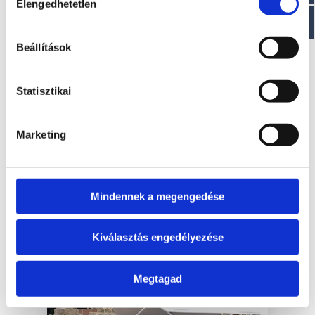
átruházott hajótest szerkezeti
Elengedhetetlen
kiválasztása
garancia. ISO 9001 és 14001
tanúsítvánnyal rendelkező gyártás.
Beállítások
Több ezer csónak a vízen. Csónakok
széles választéka, amely a
legigényesebb ügyfelek igényeit is
Statisztikai
kielégíti. A hajóépítés modern
módszerei hagyományos kézi gyártási
Marketing
technikákkal kombinálva. Örökre
ügyfeleinkkel együtt. Több száz
értékesítési pont a világ minden táján.
Mindennek a megengedése
POSEIDON hajók megtekintése
Kiválasztás engedélyezése
Megtagad