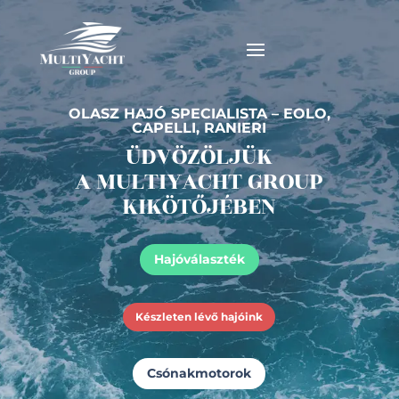
OLASZ HAJÓ SPECIALISTA – EOLO,
CAPELLI, RANIERI
ÜDVÖZÖLJÜK
A MULTIYACHT GROUP
KIKÖTŐJÉBEN
Hajóválaszték
Készleten lévő hajóink
Csónakmotorok