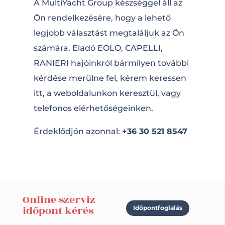
A MultiYacht Group készséggel áll az
Ön rendelkezésére, hogy a lehető
legjobb választást megtaláljuk az Ön
számára. Eladó EOLO, CAPELLI,
RANIERI hajóinkról bármilyen további
kérdése merülne fel, kérem keressen
itt, a weboldalunkon keresztül, vagy
telefonos elérhetőségeinken.
Érdeklődjön azonnal:
+36 30 521 8547
Online szerviz
időpont kérés
Időpontfoglalás