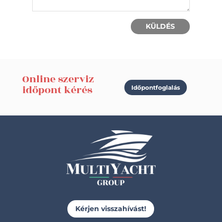
KÜLDÉS
Online szerviz
időpont kérés
Időpontfoglalás
Kérjen visszahívást!