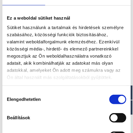
SUNDECK LINE
Ez a weboldal sütiket használ
Sütiket használunk a tartalmak és hirdetések személyre
szabásához, közösségi funkciók biztosításához,
valamint weboldalforgalmunk elemzéséhez. Ezenkívül
közösségi média-, hirdető- és elemező partnereinkkel
megosztjuk az Ön weboldalhasználatra vonatkozó
adatait, akik kombinálhatják az adatokat más olyan
adatokkal, amelyeket Ön adott meg számukra vagy az
NEXT 220 SH
Shadow 19
Ön által használt más szolgáltatásokból gyűjtöttek.
35.700,00 € +ÁFA
23. 950,00 € +ÁFA
Hozzájárulás
Elengedhetetlen
kiválasztása
Beállítások