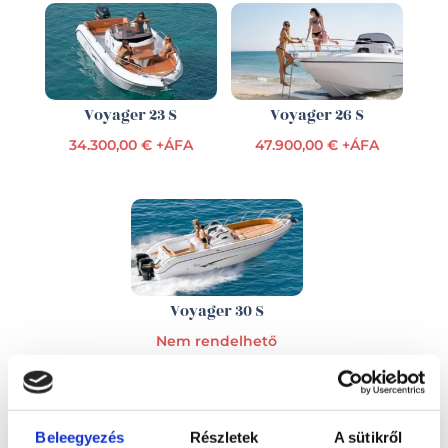
Voyager 23 S
Voyager 26 S
34.300,00 € +ÁFA
47.900,00 € +ÁFA
Voyager 30 S
Nem rendelhető
Beleegyezés
Részletek
A sütikről