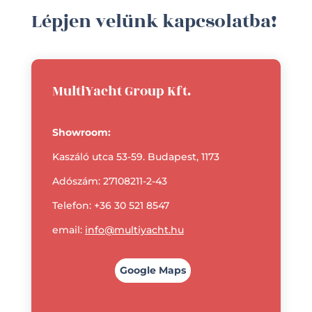
Lépjen velünk kapcsolatba!
MultiYacht Group Kft.
Showroom:
Kaszáló utca 53-59. Budapest, 1173
Adószám: 27108211-2-43
Telefon:
+36 30 521 8547
email:
info@multiyacht.hu
Google Maps