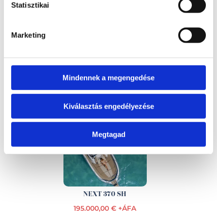
Shadow 30
NEXT 240 SH
Statisztikai
Nincs gyártásban
47.900,00 € +ÁFA
Marketing
Mindennek a megengedése
NEXT 285 LX
NEXT 330 LX ( Új model)
Kiválasztás engedélyezése
105000,00 € +ÁFA
155.000,00 € +ÁFA
Megtagad
NEXT 370 SH
195.000,00 € +ÁFA