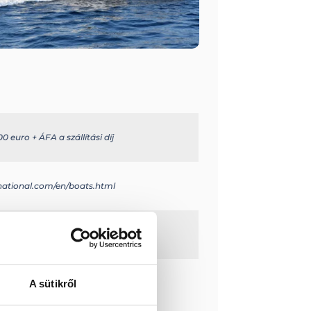
0 euro + ÁFA a szállítási díj
rnational.com/en/boats.html
 tömeg : ~ 2500 kg
A sütikről
1-2
hossz : 1 XXL – 2 XL
yagtartály: 500 l