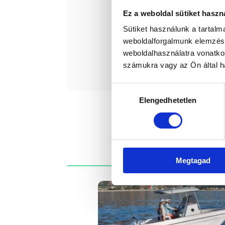
Minimális teljesítmény
Ez a weboldal sütiket haszn
Maximális teljesítmény
Sütiket használunk a tartal
weboldalforgalmunk elemzésé
weboldalhasználatra vonatko
Érde
számukra vagy az Ön által ha
Hozzájárulás
Elengedhetetlen
kiválasztása
Megtagad