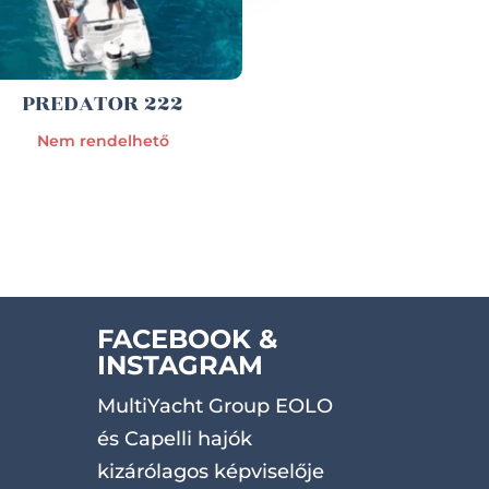
PREDATOR 222
Nem rendelhető
FACEBOOK &
INSTAGRAM
MultiYacht Group EOLO
és Capelli hajók
kizárólagos képviselője