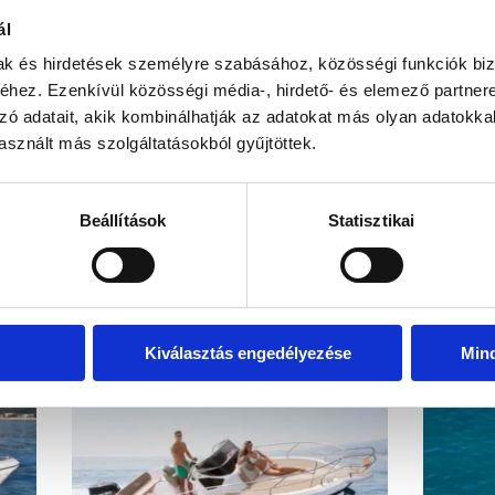
: 350 LE
Víztart
ál
: 600 LE
CE jóv
mak és hirdetések személyre szabásához, közösségi funkciók biz
hez. Ezenkívül közösségi média-, hirdető- és elemező partner
zó adatait, akik kombinálhatják az adatokat más olyan adatokka
kel!
Visszahív
sznált más szolgáltatásokból gyűjtöttek.
Beállítások
Statisztikai
EZ IS ÉRDEKELHET
Kiválasztás engedélyezése
Min