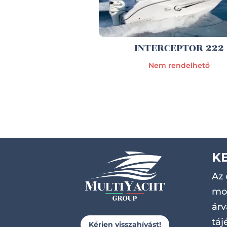
INTERCEPTOR 222
Nem rendelhető
K
Az 
mot
árv
táj
Kérjen visszahívást!