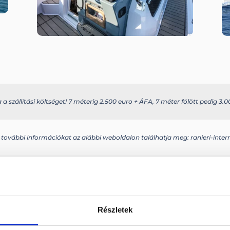
 szállítási költséget! 7 méterig 2.500 euro + ÁFA, 7 méter fölött pedig 3.00
 további információkat az alábbi weboldalon találhatja meg: ranieri-inte
s rendelhető
Száraz
Részletek
Motor: 
(B) – 12 (C) fő
Tengely
Paraméterek
Üzeman