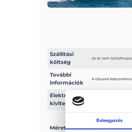
Szállítási
Az ár nem tartalmazza a
költség
További
A típussal kapcsolatos
információk
Elektromos
Elektromos hajóként i
kivitel?
Hossz: 10.15 m
Beleegyezés
Szélesség: 3 m
Személy kapacitása : 10 
Méretek
Ágyak száma: 4