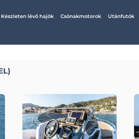
Készleten lévő hajók
Csónakmotorok
Utánfutók
EL)