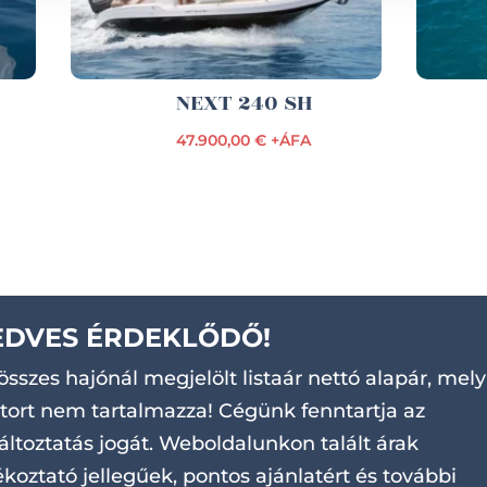
NEXT 240 SH
47.900,00 € +ÁFA
EDVES ÉRDEKLŐDŐ!
összes hajónál megjelölt listaár nettó alapár, mely
ort nem tartalmazza! Cégünk fenntartja az
áltoztatás jogát. Weboldalunkon talált árak
ékoztató jellegűek, pontos ajánlatért és további