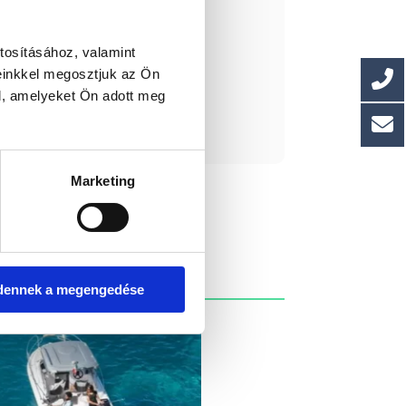
ály: 130 l
áhagyás: B-C
tosításához, valamint
einkkel megosztjuk az Ön
l, amelyeket Ön adott meg
ást kérek!
Marketing
dennek a megengedése