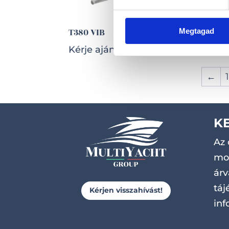
T380 VIB
T400 DV
Megtagad
Kérje ajánlatunkat!
Kérje ajá
←
K
Az 
mot
árv
táj
Kérjen visszahívást!
inf