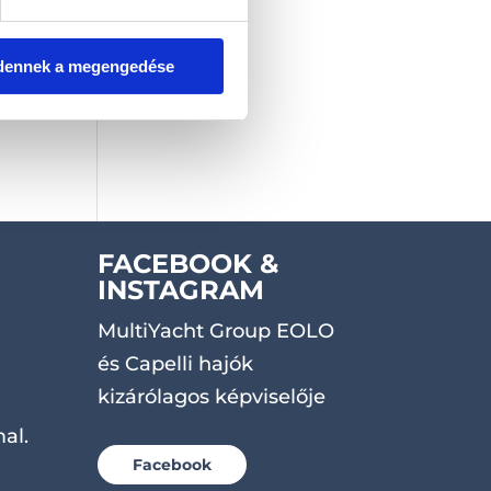
dennek a megengedése
FACEBOOK &
INSTAGRAM
MultiYacht Group EOLO
és Capelli hajók
kizárólagos képviselője
al.
Facebook