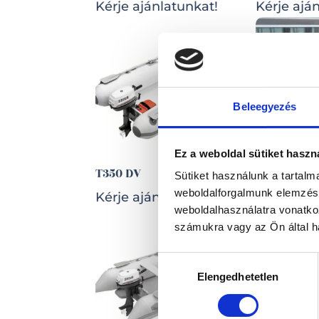
Kérje ajánlatunkat!
Kérje ajá
Beleegyezés
Ez a weboldal sütiket haszn
T350 VIB
T350 DV
Sütiket használunk a tartal
Kérje ajá
weboldalforgalmunk elemzésé
Kérje ajánlatunkat!
weboldalhasználatra vonatko
számukra vagy az Ön által ha
Hozzájárulás
Elengedhetetlen
kiválasztása