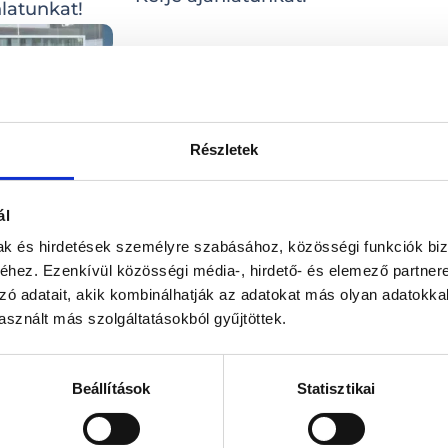
nlatunkat!
Részletek
ál
T355 V
mak és hirdetések személyre szabásához, közösségi funkciók biz
nlatunkat!
hez. Ezenkívül közösségi média-, hirdető- és elemező partner
Kérje ajánlatunkat!
zó adatait, akik kombinálhatják az adatokat más olyan adatokka
sznált más szolgáltatásokból gyűjtöttek.
Beállítások
Statisztikai