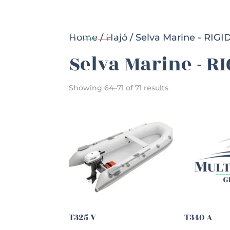
Főoldal
Hajók
Home
/
Hajó
/
Selva Marine - RIG
Selva Marine - R
Showing 64–71 of 71 results
T325 V
T340 A