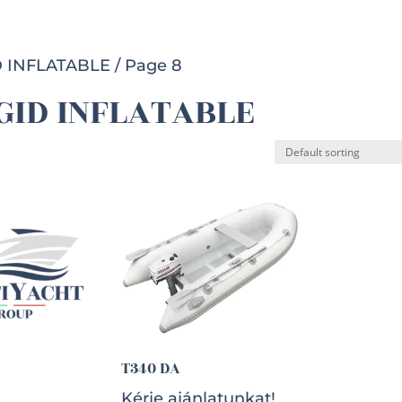
Készleten lévő hajók
Csónakmotorok
Utánfutók
ID INFLATABLE
/ Page 8
IGID INFLATABLE
T340 DA
Kérje ajánlatunkat!