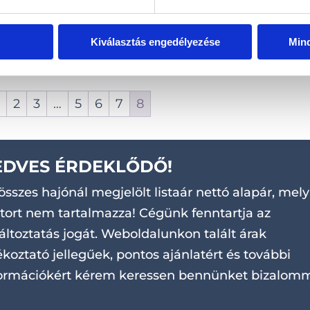
Kiválasztás engedélyezése
Min
nlatunkat!
1
2
3
…
5
6
7
8
EDVES ÉRDEKLŐDŐ!
összes hajónál megjelölt listaár nettó alapár, mely
ort nem tartalmazza! Cégünk fenntartja az
áltoztatás jogát. Weboldalunkon talált árak
ékoztató jellegűek, pontos ajánlatért és további
ormációkért kérem keressen bennünket bizalomm