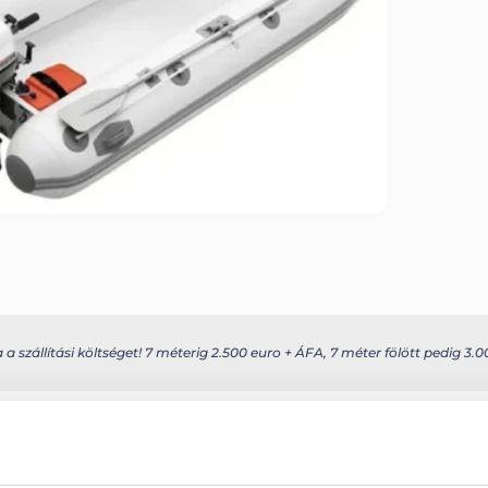
 szállítási költséget! 7 méterig 2.500 euro + ÁFA, 7 méter fölött pedig 3.00
s további információkat az alábbi weboldalon találhatja meg: selvamarin
Hajófenék terül