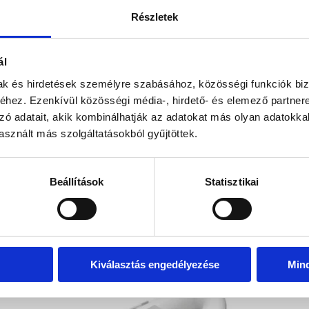
Paraméterek
Ülőhelyek szám
Részletek
ál
kel!
Visszahív
mak és hirdetések személyre szabásához, közösségi funkciók biz
hez. Ezenkívül közösségi média-, hirdető- és elemező partner
zó adatait, akik kombinálhatják az adatokat más olyan adatokka
sznált más szolgáltatásokból gyűjtöttek.
Beállítások
Statisztikai
EZ IS ÉRDEKELHET
Kiválasztás engedélyezése
Min