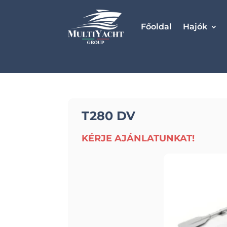
Főoldal
Hajók
T280 DV
KÉRJE AJÁNLATUNKAT!