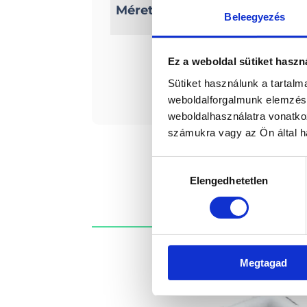
Méretek
Szélesség: 172 cm
Beleegyezés
Csőátmérő: 44,5 cm
Ez a weboldal sütiket haszn
Érde
Sütiket használunk a tartal
weboldalforgalmunk elemzésé
weboldalhasználatra vonatko
számukra vagy az Ön által ha
Hozzájárulás
Elengedhetetlen
kiválasztása
Megtagad