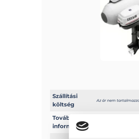
Szállítási
Az ár nem tartalmazza a
költség
További
A típussal kapcsolato
információk
Hossz: 282 cm