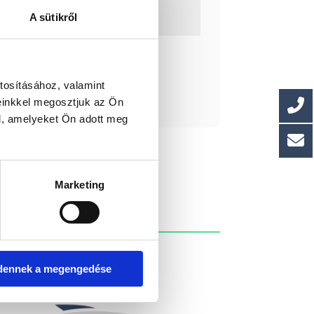
a: 3
A sütikről
ást kérek!
tosításához, valamint
einkkel megosztjuk az Ön
l, amelyeket Ön adott meg
Marketing
dennek a megengedése