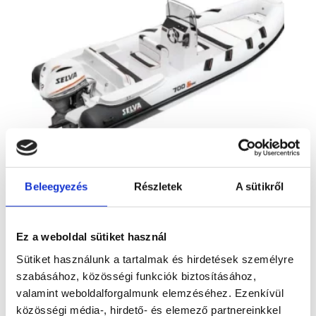
Beleegyezés
Részletek
A sütikről
D700 Special
Kérje ajánlatunkat!
Ez a weboldal sütiket használ
Sütiket használunk a tartalmak és hirdetések személyre
szabásához, közösségi funkciók biztosításához,
valamint weboldalforgalmunk elemzéséhez. Ezenkívül
közösségi média-, hirdető- és elemező partnereinkkel