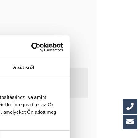
A sütikről
tosításához, valamint
einkkel megosztjuk az Ön
l, amelyeket Ön adott meg