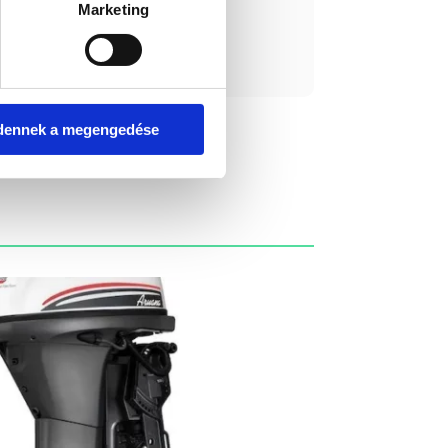
Marketing
ást kérek!
dennek a megengedése