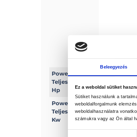
Beleegyezés
Power/
Teljesítmény
6
Ez a weboldal sütiket haszn
Hp
Sütiket használunk a tartal
Power/
weboldalforgalmunk elemzésé
Teljesítmény
weboldalhasználatra vonatko
4, 4
számukra vagy az Ön által ha
Kw
Hozzájárulás