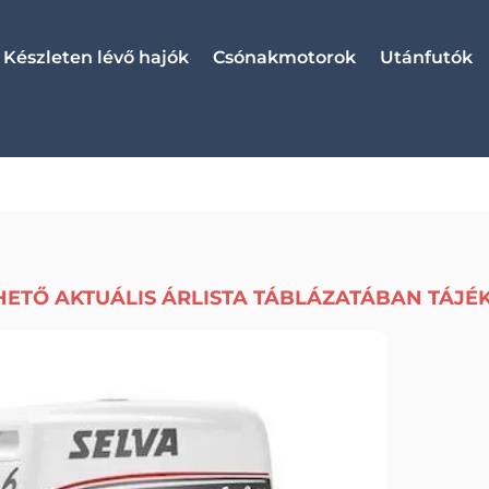
Készleten lévő hajók
Csónakmotorok
Utánfutók
HETŐ AKTUÁLIS ÁRLISTA TÁBLÁZATÁBAN TÁJÉ