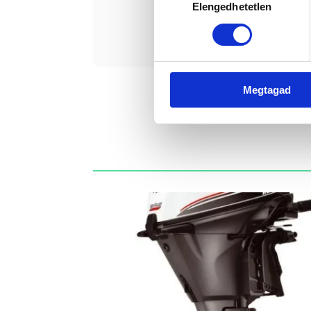
Elengedhetetlen
kiválasztása
Érde
Megtagad