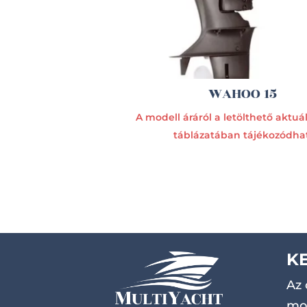
WAHOO 15
A modell áráról a letölthető aktuáli
táblázatában tájékozódhat
K
Az 
mot