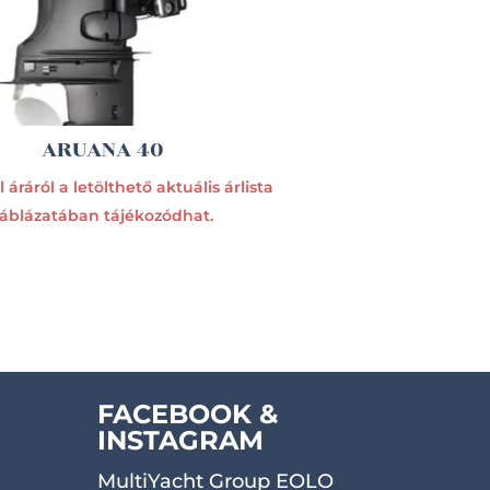
ARUANA 40
 áráról a letölthető aktuális árlista
táblázatában tájékozódhat.
FACEBOOK &
INSTAGRAM
MultiYacht Group EOLO