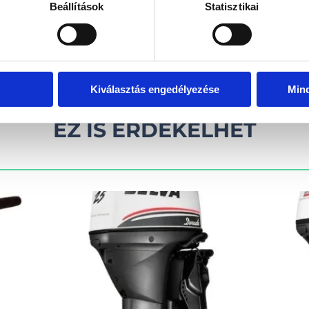
Beállítások
Statisztikai
kel!
Visszahív
Kiválasztás engedélyezése
Min
EZ IS ÉRDEKELHET