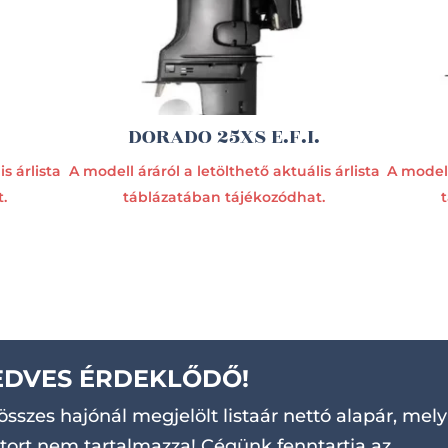
DORADO 25XS E.F.I.
s árlista
A modell áráról a letölthető aktuális árlista
A modell
.
táblázatában tájékozódhat.
EDVES ÉRDEKLŐDŐ!
összes hajónál megjelölt listaár nettó alapár, mely
ort nem tartalmazza! Cégünk fenntartja az