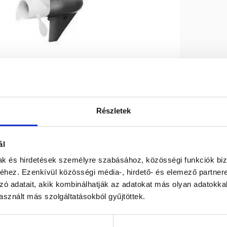
Részletek
Max R.P.M.
5000/5500
ál
mak és hirdetések személyre szabásához, közösségi funkciók biz
Swept volume
c.c. 118
hez. Ezenkívül közösségi média-, hirdető- és elemező partner
zó adatait, akik kombinálhatják az adatokat más olyan adatokka
sznált más szolgáltatásokból gyűjtöttek.