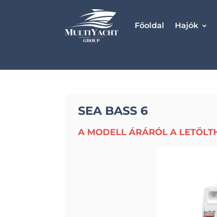
Főoldal
Hajók
SEA BASS 6
A MODELL ÁRÁRÓL A LETÖLT