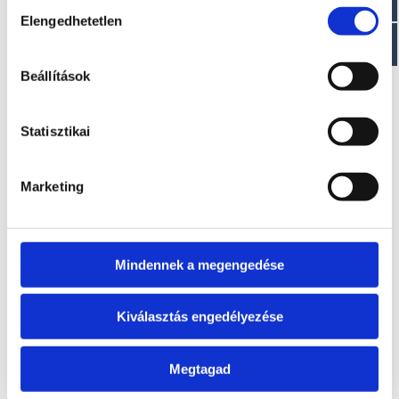
Hozzájárulás
EZ IS ÉRDEKELHET
Elengedhetetlen
kiválasztása
Beállítások
Statisztikai
Marketing
PIKE 9.9
KINGFISH 25
A modell áráról a
A modell áráról a
letölthető aktuális
letölthető aktuális
Mindennek a megengedése
árlista táblázatában
árlista táblázatában
tájékozódhat.
tájékozódhat.
Kiválasztás engedélyezése
Megtagad