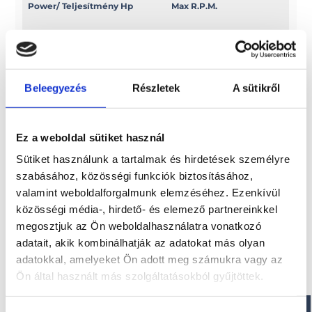
Power/ Teljesítmény Hp
Max R.P.M.
15
4000
Power/ Teljesítmény Kw
Swept volume
Beleegyezés
Részletek
A sütikről
11
c.c. 747
Ez a weboldal sütiket használ
Sütiket használunk a tartalmak és hirdetések személyre
Érdekel!
szabásához, közösségi funkciók biztosításához,
valamint weboldalforgalmunk elemzéséhez. Ezenkívül
közösségi média-, hirdető- és elemező partnereinkkel
Visszahívást kérek!
megosztjuk az Ön weboldalhasználatra vonatkozó
adatait, akik kombinálhatják az adatokat más olyan
adatokkal, amelyeket Ön adott meg számukra vagy az
Ön által használt más szolgáltatásokból gyűjtöttek.