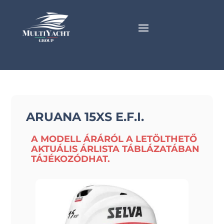
ARUANA 15XS E.F.I.
A MODELL ÁRÁRÓL A LETÖLTHETŐ
AKTUÁLIS ÁRLISTA TÁBLÁZATÁBAN
TÁJÉKOZÓDHAT.