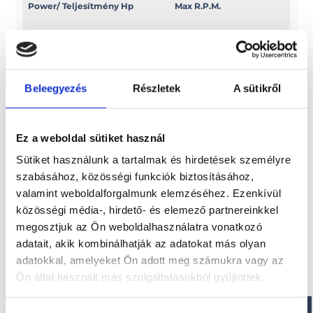
Power/ Teljesítmény Hp
Max R.P.M.
25
5000/6000
Power/ Teljesítmény Kw
Swept volume
Beleegyezés
Részletek
A sütikről
18, 4
c.c. 498
Ez a weboldal sütiket használ
Sütiket használunk a tartalmak és hirdetések személyre
Érdekel!
szabásához, közösségi funkciók biztosításához,
valamint weboldalforgalmunk elemzéséhez. Ezenkívül
közösségi média-, hirdető- és elemező partnereinkkel
Visszahívást kérek!
megosztjuk az Ön weboldalhasználatra vonatkozó
adatait, akik kombinálhatják az adatokat más olyan
adatokkal, amelyeket Ön adott meg számukra vagy az
Ön által használt más szolgáltatásokból gyűjtöttek.