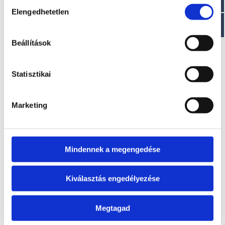
Hozzájárulás
EZ IS ÉRDEKELHET
Elengedhetetlen
kiválasztása
Beállítások
Statisztikai
Marketing
BLACK BASS 8
KINGFISH 15XS
A modell áráról a
A modell áráról a
letölthető aktuális
letölthető aktuális
Mindennek a megengedése
árlista táblázatában
árlista táblázatában
tájékozódhat.
tájékozódhat.
Kiválasztás engedélyezése
Megtagad