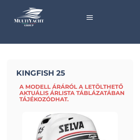
KINGFISH 25
A MODELL ÁRÁRÓL A LETÖLTHETŐ
AKTUÁLIS ÁRLISTA TÁBLÁZATÁBAN
TÁJÉKOZÓDHAT.