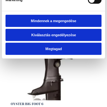
árlista táblázatában tájékozódhat.
Mindennek a megengedése
Kiválasztás engedélyezése
Megtagad
OYSTER BIG FOOT 6