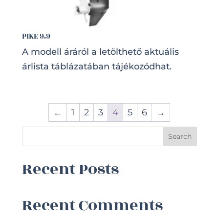
PIKE 9.9
A modell áráról a letölthető aktuális
árlista táblázatában tájékozódhat.
←
1
2
3
4
5
6
→
Search
Recent Posts
Recent Comments