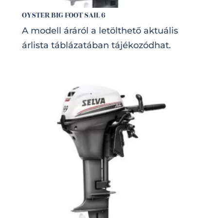
OYSTER BIG FOOT SAIL 6
A modell áráról a letölthető aktuális
árlista táblázatában tájékozódhat.