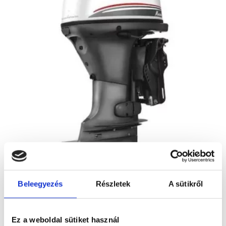
MURENA 70XSR E.F.I.
Beleegyezés
Részletek
A sütikről
A modell áráról a letölthető aktuális
árlista táblázatában tájékozódhat.
Ez a weboldal sütiket használ