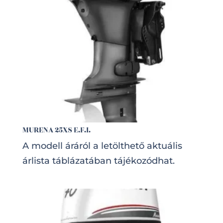
MURENA 25XS E.F.I.
A modell áráról a letölthető aktuális
árlista táblázatában tájékozódhat.