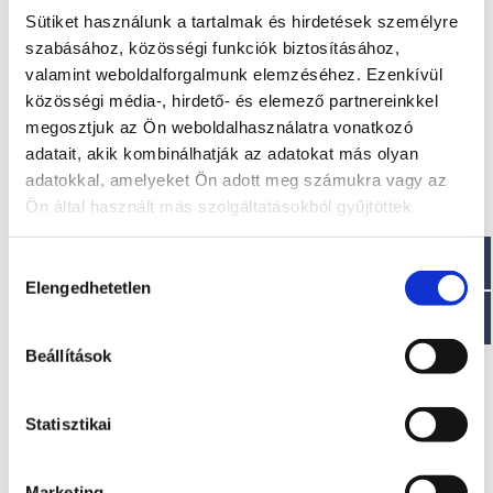
Sütiket használunk a tartalmak és hirdetések személyre
szabásához, közösségi funkciók biztosításához,
valamint weboldalforgalmunk elemzéséhez. Ezenkívül
közösségi média-, hirdető- és elemező partnereinkkel
megosztjuk az Ön weboldalhasználatra vonatkozó
adatait, akik kombinálhatják az adatokat más olyan
adatokkal, amelyeket Ön adott meg számukra vagy az
Ön által használt más szolgáltatásokból gyűjtöttek.
Hozzájárulás
Elengedhetetlen
kiválasztása
Beállítások
Statisztikai
OYSTER 6
A modell áráról a letölthető aktuális
Marketing