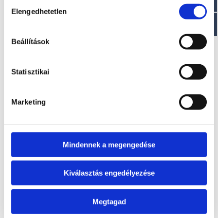
Hozzájárulás
EZ IS ÉRDEKELHET
Elengedhetetlen
kiválasztása
Beállítások
Statisztikai
Marketing
BLACK BASS 8
WAHOO 20
A modell áráról a
A modell áráról a
letölthető aktuális
letölthető aktuális
Mindennek a megengedése
árlista táblázatában
árlista táblázatában
tájékozódhat.
tájékozódhat.
Kiválasztás engedélyezése
Megtagad