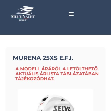
MURENA 25XS E.F.I.
A MODELL ÁRÁRÓL A LETÖLTHETŐ
AKTUÁLIS ÁRLISTA TÁBLÁZATÁBAN
TÁJÉKOZÓDHAT.