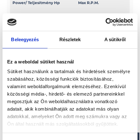
Power/ Teljesítmény Hp
Max R.P.M.
25 XS EFI
5000/6000
Power/ Teljesítmény Kw
Swept volume
Beleegyezés
Részletek
A sütikről
18, 4
c.c. 498
Ez a weboldal sütiket használ
Sütiket használunk a tartalmak és hirdetések személyre
Érdekel!
szabásához, közösségi funkciók biztosításához,
valamint weboldalforgalmunk elemzéséhez. Ezenkívül
közösségi média-, hirdető- és elemező partnereinkkel
Visszahívást kérek!
megosztjuk az Ön weboldalhasználatra vonatkozó
adatait, akik kombinálhatják az adatokat más olyan
adatokkal, amelyeket Ön adott meg számukra vagy az
Ön által használt más szolgáltatásokból gyűjtöttek.