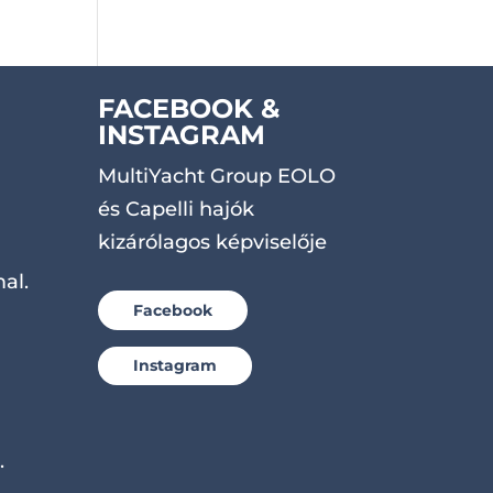
FACEBOOK &
INSTAGRAM
MultiYacht Group EOLO
és Capelli hajók
kizárólagos képviselője
al.
Facebook
Instagram
.