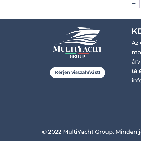
←
K
Az 
mot
árv
táj
Kérjen visszahívást!
inf
© 2022 MultiYacht Group. Minden j