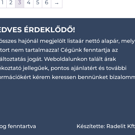
1
2
3
4
5
6
→
EDVES ÉRDEKLŐDŐ!
összes hajónál megjelölt listaár nettó alapár, mely
ort nem tartalmazza! Cégünk fenntartja az
áltoztatás jogát. Weboldalunkon talált árak
ékoztató jellegűek, pontos ajánlatért és további
ormációkért kérem keressen bennünket bizalomm
og fenntartva
Készítette:
Radelit Kft