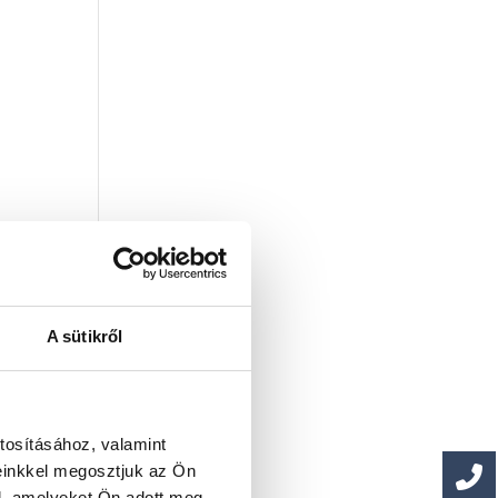
A sütikről
tosításához, valamint
einkkel megosztjuk az Ön
l, amelyeket Ön adott meg