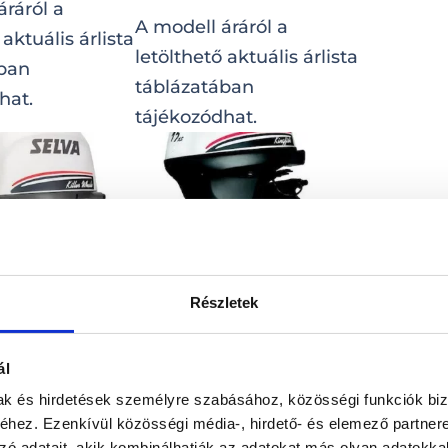
áráról a
A modell áráról a
 aktuális árlista
letölthető aktuális árlista
ában
táblázatában
hat.
tájékozódhat.
Részletek
ALE 2X150XSR
KINGFISH 15XS
ál
A modell áráról a
mak és hirdetések személyre szabásához, közösségi funkciók biz
áráról a
letölthető aktuális árlista
hez. Ezenkívül közösségi média-, hirdető- és elemező partner
 aktuális árlista
táblázatában
zó adatait, akik kombinálhatják az adatokat más olyan adatokka