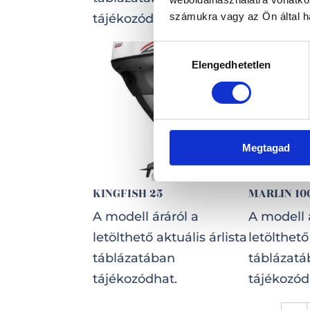
táblázat
számukra vagy az Ön által ha
tájékozódhat.
tájékozód
Hozzájárulás
Elengedhetetlen
kiválasztása
Megtagad
KINGFISH 25
MARLIN 100
A modell áráról a
A modell 
letölthető aktuális árlista
letölthető
táblázatában
táblázat
tájékozódhat.
tájékozód