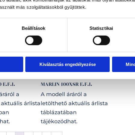
ában
sznált más szolgáltatásokból gyűjtöttek.
tájékozódhat.
hat.
Beállítások
Statisztikai
Kiválasztás engedélyezése
Min
 E.F.I.
MARLIN 100XSR E.F.I.
áráról a
A modell áráról a
 aktuális árlista
letölthető aktuális árlista
ában
táblázatában
hat.
tájékozódhat.