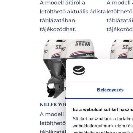
A modell áráról a
A modell 
letölthető aktuális árlista
letölthető
táblázatában
táblázat
tájékozódhat.
tájékozód
Beleegyezés
KILLER WHALE 2X150 E.F.I.
KILLER WH
E.F.I.
Ez a weboldal sütiket haszn
A modell áráról a
Sütiket használunk a tartal
A modell 
letölthető aktuális árlista
weboldalforgalmunk elemzésé
letölthető
táblázatában
weboldalhasználatra vonatko