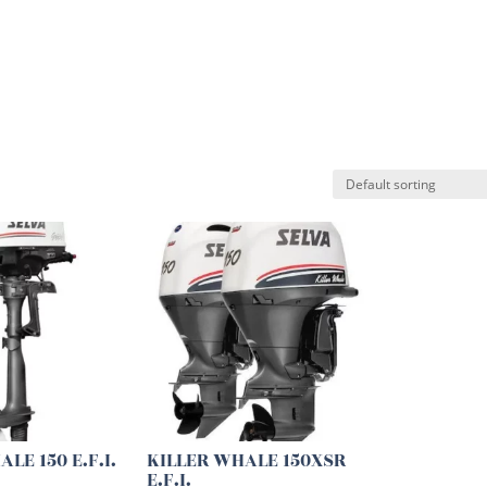
Készleten lévő hajók
Csónakmotorok
Utánfutók
LE 150 E.F.I.
KILLER WHALE 150XSR
E.F.I.