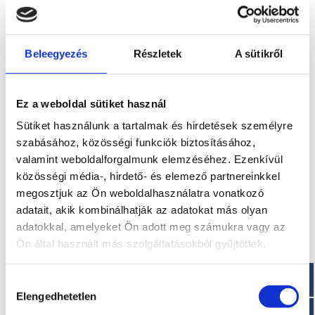
Beleegyezés
Részletek
A sütikről
KAPCSOLÓDÓ
TERMÉKEK
Ez a weboldal sütiket használ
Sütiket használunk a tartalmak és hirdetések személyre
szabásához, közösségi funkciók biztosításához,
valamint weboldalforgalmunk elemzéséhez. Ezenkívül
közösségi média-, hirdető- és elemező partnereinkkel
megosztjuk az Ön weboldalhasználatra vonatkozó
adatait, akik kombinálhatják az adatokat más olyan
adatokkal, amelyeket Ön adott meg számukra vagy az
Ön által használt más szolgáltatásokból gyűjtöttek.
T200 RL
T270 DA
Hozzájárulás
Kérje ajánlatunkat!
Kérje ajánlatunkat!
Elengedhetetlen
kiválasztása