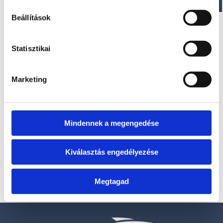
Beállítások
Statisztikai
Marketing
T285 V
Kérje ajánlatunkat!
Mindennek a megengedése
Kiválasztás engedélyezése
Megtagad