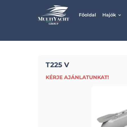
Főoldal
Hajók
T225 V
KÉRJE AJÁNLATUNKAT!