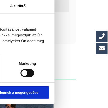
: 4
A sütikről
ást kérek!
tosításához, valamint
einkkel megosztjuk az Ön
l, amelyeket Ön adott meg
Marketing
dennek a megengedése