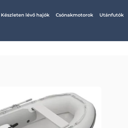
Készleten lévő hajók
Csónakmotorok
Utánfutók