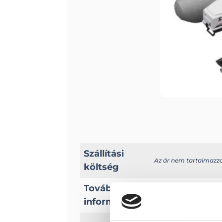
Szállítási
Az ár nem tartalmazza a
költség
További
A típussal kapcsolato
információk
Hossz: 232 cm