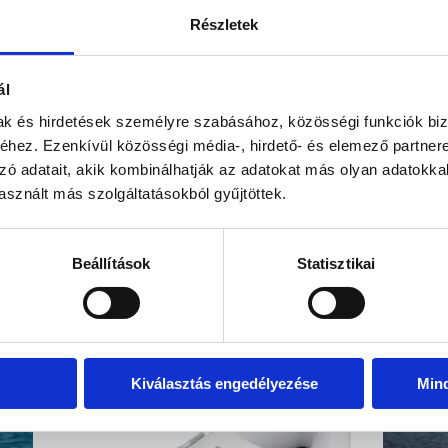
Paraméterek
Ülőhelyek száma
Részletek
ál
kel!
Visszahív
mak és hirdetések személyre szabásához, közösségi funkciók biz
hez. Ezenkívül közösségi média-, hirdető- és elemező partner
zó adatait, akik kombinálhatják az adatokat más olyan adatokka
sznált más szolgáltatásokból gyűjtöttek.
Beállítások
Statisztikai
EZ IS ÉRDEKELHET
Kiválasztás engedélyezése
Min