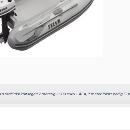
 szállítási költséget! 7 méterig 2.500 euro + ÁFA, 7 méter fölött pedig 3.00
s további információkat az alábbi weboldalon találhatja meg: selvamarin
Hajófenék terüle