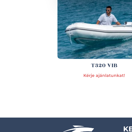
T320 VIB
Kérje ajánlatunkat!
K