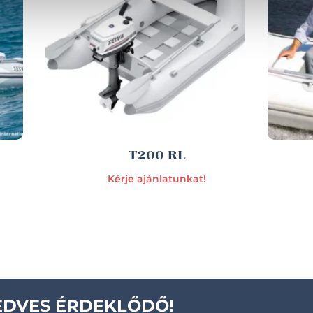
T200 RL
Kérje ajánlatunkat!
EDVES ÉRDEKLŐDŐ!