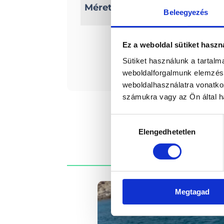
Méretek
Szélesség: 135 cm
Beleegyezés
Csőátmérő: 35 cm
Ez a weboldal sütiket haszn
Érde
Sütiket használunk a tartal
weboldalforgalmunk elemzésé
weboldalhasználatra vonatko
számukra vagy az Ön által ha
Hozzájárulás
Elengedhetetlen
kiválasztása
Megtagad