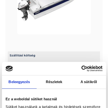
Szállítási költség
Az ár nem tartalmazza a szállítási költséget! 7 méterig
2.500 euro + ÁFA, 7 méter fölött pedig 3.000 euro + ÁFA a
szállítási díj
Beleegyezés
Részletek
A sütikről
További információk
A típussal kapcsolatos további információkat az alábbi
Ez a weboldal sütiket használ
weboldalon találhatja meg: selvamarine.com/en/
Sütiket használunk a tartalmak és hirdetések személyre