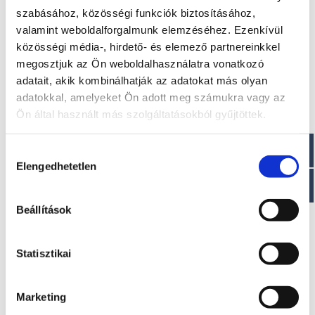
Méretek
szabásához, közösségi funkciók biztosításához,
valamint weboldalforgalmunk elemzéséhez. Ezenkívül
Hossz: 450 cm
közösségi média-, hirdető- és elemező partnereinkkel
Szélesség: 163 cm
megosztjuk az Ön weboldalhasználatra vonatkozó
Száraz tömeg : ~ 220 kg
adatait, akik kombinálhatják az adatokat más olyan
Paraméterek
adatokkal, amelyeket Ön adott meg számukra vagy az
Ön által használt más szolgáltatásokból gyűjtöttek.
Maximális teljesítmény: 18,4 (25) LE
Ajánlott teljesítmény: 9,9/20 LE
Hozzájárulás
Elengedhetetlen
kiválasztása
Beállítások
Érdekel!
Statisztikai
Visszahívást kérek!
Marketing