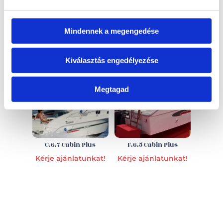
EZ IS ÉRDEKELHET
Mindennek a megengedése
Kiválasztás engedélyezése
Megtagad
C.6.7 Cabin Plus
F.6.5 Cabin Plus
Kérje ajánlatunkat!
Kérje ajánlatunkat!