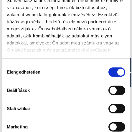
Sütiket használunk a tartalmak és hirdetések személyre
szabásához, közösségi funkciók biztosításához,
Méretek
valamint weboldalforgalmunk elemzéséhez. Ezenkívül
Hossz: 665 cm
közösségi média-, hirdető- és elemező partnereinkkel
Szélesség: 250 cm
megosztjuk az Ön weboldalhasználatra vonatkozó
Száraz tömeg : ~ 950 kg
adatait, akik kombinálhatják az adatokat más olyan
adatokkal, amelyeket Ön adott meg számukra vagy az
Paraméterek
Ön által használt más szolgáltatásokból gyűjtöttek.
Maximális teljesítmény: 112 (152) LE
Ajánlott teljesítmény: 100/150 LE
Hozzájárulás
Elengedhetetlen
kiválasztása
Beállítások
Érdekel!
Statisztikai
Visszahívást kérek!
Marketing