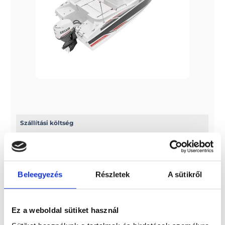
Szállítási költség
Az ár nem tartalmazza a szállítási költséget! 7 méterig
2.500 euro + ÁFA, 7 méter fölött pedig 3.000 euro + ÁFA a
szállítási díj
Beleegyezés
Részletek
A sütikről
További információk
A típussal kapcsolatos további információkat az alábbi
Ez a weboldal sütiket használ
weboldalon találhatja meg: selvamarine.com/en/