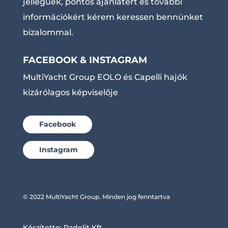
jellegűek, pontos ajánlatért és további
információkért kérem keressen bennünket
bizalommal.
FACEBOOK & INSTAGRAM
MultiYacht Group EOLO és Capelli hajók
kizárólagos képviselője
Facebook
Instagram
© 2022 MultiYacht Group. Minden jog fenntartva
Készítette:
Radelit Kft.