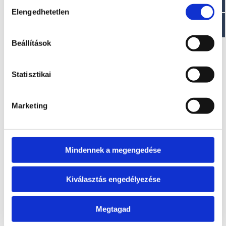
Hozzájárulás
EZ IS ÉRDEKELHET
Elengedhetetlen
kiválasztása
Beállítások
Statisztikai
Marketing
DORADO 20XS E.F.I.
SEA BASS 5
A modell áráról a
A modell áráról a
letölthető aktuális
letölthető aktuális
Mindennek a megengedése
árlista táblázatában
árlista táblázatában
tájékozódhat.
tájékozódhat.
Kiválasztás engedélyezése
Megtagad