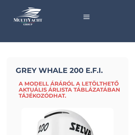
GREY WHALE 200 E.F.I.
A MODELL ÁRÁRÓL A LETÖLTHETŐ
AKTUÁLIS ÁRLISTA TÁBLÁZATÁBAN
TÁJÉKOZÓDHAT.