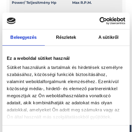
Power/ Teljesítmény Hp
Max R.P.M.
200 EFI
5000/6000
Power/ Teljesítmény Kw
Swept volume
Beleegyezés
Részletek
A sütikről
147, 1
c.c. 3352
Ez a weboldal sütiket használ
Sütiket használunk a tartalmak és hirdetések személyre
Érdekel!
szabásához, közösségi funkciók biztosításához,
valamint weboldalforgalmunk elemzéséhez. Ezenkívül
közösségi média-, hirdető- és elemező partnereinkkel
Visszahívást kérek!
megosztjuk az Ön weboldalhasználatra vonatkozó
adatait, akik kombinálhatják az adatokat más olyan
adatokkal, amelyeket Ön adott meg számukra vagy az
Ön által használt más szolgáltatásokból gyűjtöttek.