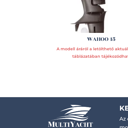
WAHOO 15
A modell áráról a letölthető aktuáli
táblázatában tájékozódhat
K
Az 
mot