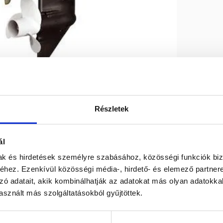
Részletek
Max R.P.M.
5500/6000
ál
mak és hirdetések személyre szabásához, közösségi funkciók biz
Swept volume
c.c. 181
hez. Ezenkívül közösségi média-, hirdető- és elemező partner
zó adatait, akik kombinálhatják az adatokat más olyan adatokka
sznált más szolgáltatásokból gyűjtöttek.