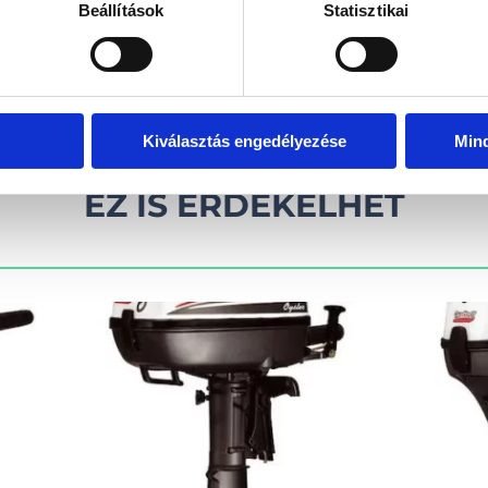
Beállítások
Statisztikai
kel!
Visszahív
Kiválasztás engedélyezése
Min
EZ IS ÉRDEKELHET