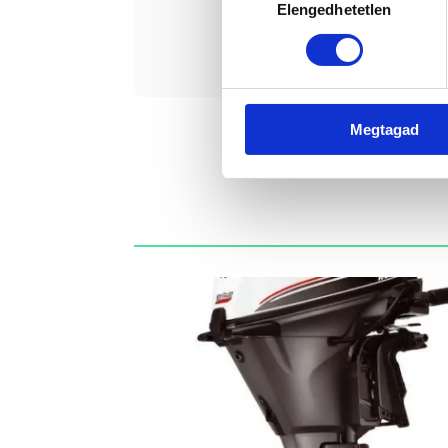
Elengedhetetlen
kiválasztása
Érde
Megtagad