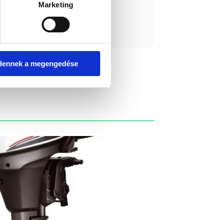
Marketing
ást kérek!
dennek a megengedése