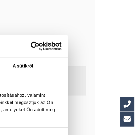
A sütikről
tosításához, valamint
einkkel megosztjuk az Ön
l, amelyeket Ön adott meg