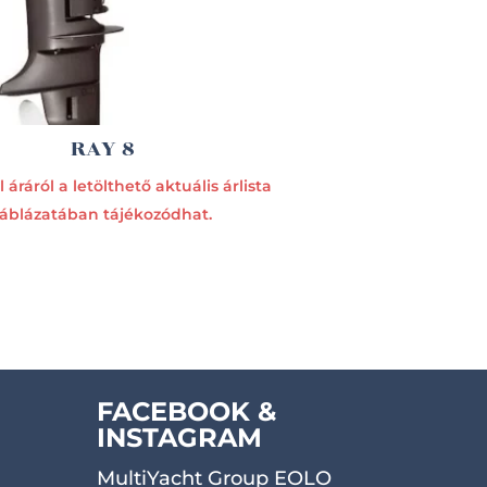
RAY 8
 áráról a letölthető aktuális árlista
táblázatában tájékozódhat.
FACEBOOK &
INSTAGRAM
MultiYacht Group EOLO