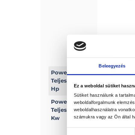
Beleegyezés
Power/
Teljesítmény
9, 9
Ez a weboldal sütiket haszn
Hp
Sütiket használunk a tartal
Power/
weboldalforgalmunk elemzésé
Teljesítmény
weboldalhasználatra vonatko
7, 3
számukra vagy az Ön által ha
Kw
Hozzájárulás