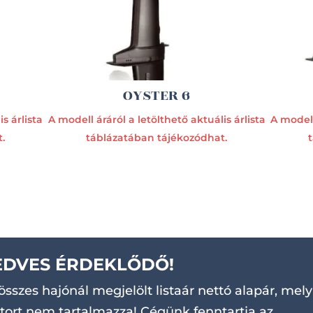
OYSTER 6
s árlista
A modell áráról a letölthető aktuális árlista
A modell
.
táblázatában tájékozódhat.
EDVES ÉRDEKLŐDŐ!
összes hajónál megjelölt listaár nettó alapár, mely
ort nem tartalmazza! Cégünk fenntartja az