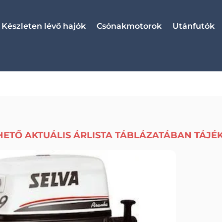
Készleten lévő hajók
Csónakmotorok
Utánfutók
HETŐ AKTUÁLIS ÁRLISTA TÁBLÁZATÁBAN TÁJÉ