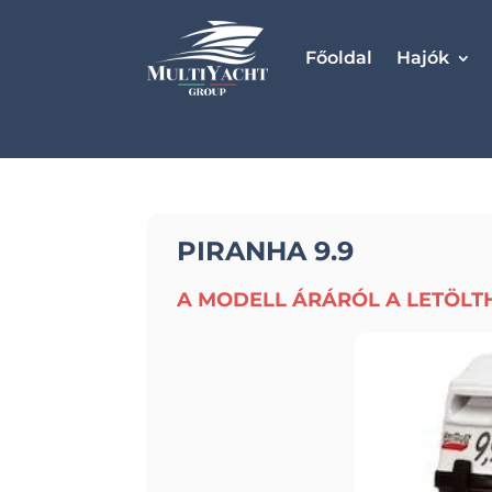
Főoldal
Hajók
PIRANHA 9.9
A MODELL ÁRÁRÓL A LETÖLT