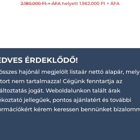
2.180.000 Ft + ÁFA
helyett 1.962.000 Ft + ÁFA
EDVES ÉRDEKLŐDŐ!
összes hajónál megjelölt listaár nettó alapár, mely
ort nem tartalmazza! Cégünk fenntartja az
áltoztatás jogát. Weboldalunkon talált árak
ékoztató jellegűek, pontos ajánlatért és további
ormációkért kérem keressen bennünket bizalomm