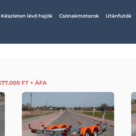
Készleten lévő hajók
Csónakmotorok
Utánfutók
377.000 FT + ÁFA