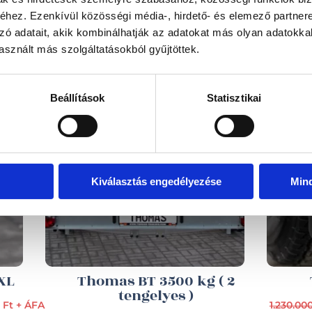
EZ IS ÉRDEKELHET
hez. Ezenkívül közösségi média-, hirdető- és elemező partner
zó adatait, akik kombinálhatják az adatokat más olyan adatokka
sznált más szolgáltatásokból gyűjtöttek.
Beállítások
Statisztikai
Kiválasztás engedélyezése
Min
XL
Thomas BT 3500 kg ( 2
tengelyes )
 Ft + ÁFA
1.230.00