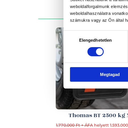
weboldalforgalmunk elemzésé
weboldalhasználatra vonatko
számukra vagy az Ön által ha
Hozzájárulás
Elengedhetetlen
kiválasztása
Megtagad
Thomas BT 2500 kg 
1.770.000 Ft + ÁFA
helyett 1.593.000