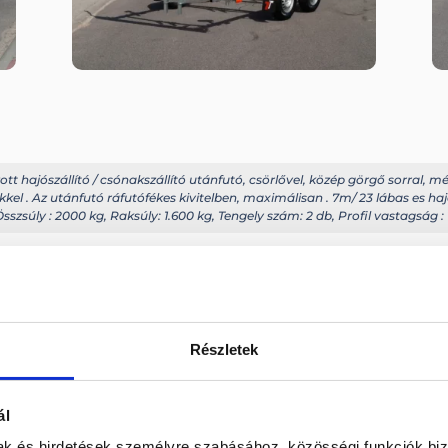
tt hajószállító / csónakszállító utánfutó, csörlővel, közép görgő sorral, m
l . Az utánfutó ráfutófékes kivitelben, maximálisan . 7m/ 23 lábas es ha
sszsúly : 2000 kg, Raksúly: 1.600 kg, Tengely szám: 2 db, Profil vastagság 
kel!
Visszahív
Részletek
ál
mak és hirdetések személyre szabásához, közösségi funkciók biz