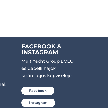
FACEBOOK &
INSTAGRAM
MultiYacht Group EOLO
és Capelli hajók
kizárólagos képviselője
al.
Facebook
Instagram