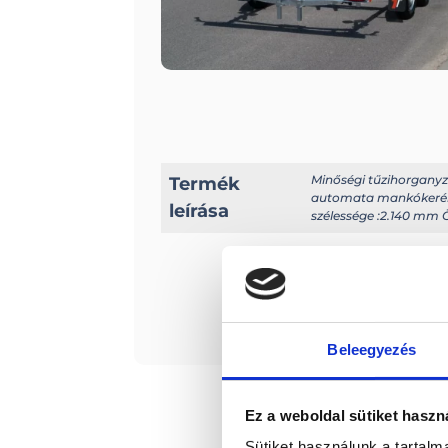
Minőségi tűzihorganyzo
Termék
automata mankókerékke
leírása
szélessége :2.140 mm Ö
Érde
Beleegyezés
Ez a weboldal sütiket haszn
Sütiket használunk a tartal