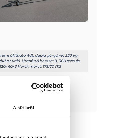
éretre állítható 4db dupla görgővel, 250 kg
jókhoz való. Utánfutó hossza: 8, 300 mm és
: 120x40x3 Kerék méret: 175/70 R13
ást kérek!
A sütikről
tosításához, valamint