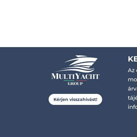
K
Az 
mot
árv
táj
Kérjen visszahívást!
inf