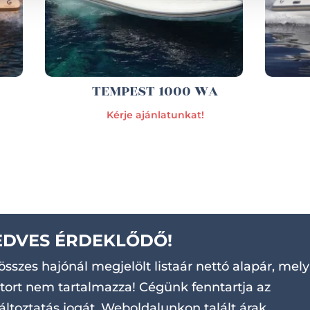
TEMPEST 1000 WA
Kérje ajánlatunkat!
EDVES ÉRDEKLŐDŐ!
összes hajónál megjelölt listaár nettó alapár, mely
ort nem tartalmazza! Cégünk fenntartja az
áltoztatás jogát. Weboldalunkon talált árak