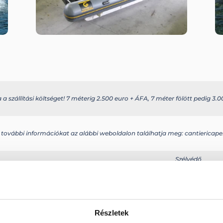
 szállítási költséget! 7 méterig 2.500 euro + ÁFA, 7 méter fölött pedig 3.00
 további információkat az alábbi weboldalon találhatja meg: cantiericape
Szélvédő
Bilge szivattyú
+
Gumitömítés
Üzemanyagtartá
Hidraulikus ko
Részletek