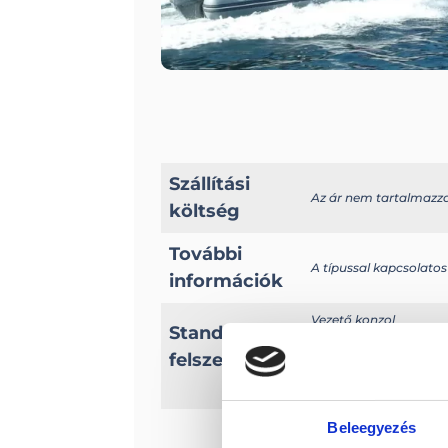
Szállítási
Az ár nem tartalmazza a
költség
További
A típussal kapcsolatos
információk
Vezető konzol
Standard
Elektromos felfújó
Evezők
felszereltség
Elektromos panel
Beleegyezés