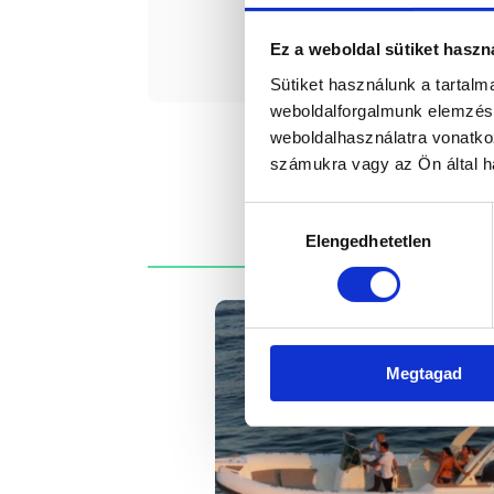
Érde
Ez a weboldal sütiket haszn
Sütiket használunk a tartal
weboldalforgalmunk elemzésé
weboldalhasználatra vonatko
számukra vagy az Ön által ha
Hozzájárulás
Elengedhetetlen
kiválasztása
Megtagad