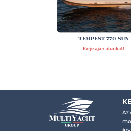
TEMPEST 770 SUN
Kérje ajánlatunkat!
K
Az 
mot
árv