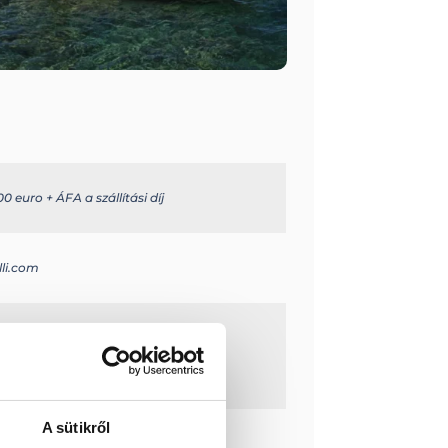
0 euro + ÁFA a szállítási díj
lli.com
ly (220 l)
rmányzás
A sütikről