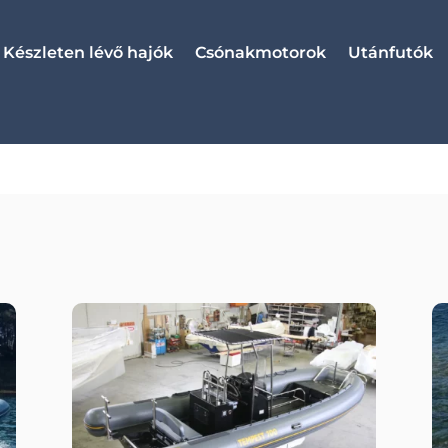
Készleten lévő hajók
Csónakmotorok
Utánfutók