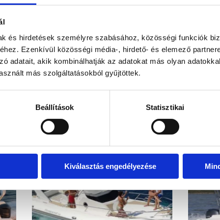
kel!
Visszahív
ál
mak és hirdetések személyre szabásához, közösségi funkciók biz
hez. Ezenkívül közösségi média-, hirdető- és elemező partner
zó adatait, akik kombinálhatják az adatokat más olyan adatokka
sznált más szolgáltatásokból gyűjtöttek.
EZ IS ÉRDEKELHET
Beállítások
Statisztikai
Kiválasztás engedélyezése
Min