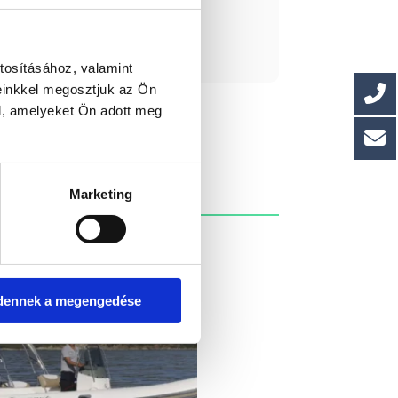
ást kérek!
tosításához, valamint
einkkel megosztjuk az Ön
l, amelyeket Ön adott meg
Marketing
dennek a megengedése