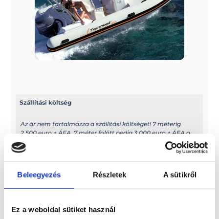
Szállítási költség
Az ár nem tartalmazza a szállítási költséget! 7 méterig
2.500 euro + ÁFA, 7 méter fölött pedig 3.000 euro + ÁFA a
szállítási díj
További információk
Beleegyezés
Részletek
A sütikről
A típussal kapcsolatos további információkat az alábbi
weboldalon találhatja meg: cantiericapelli.com
Ez a weboldal sütiket használ
Méretek