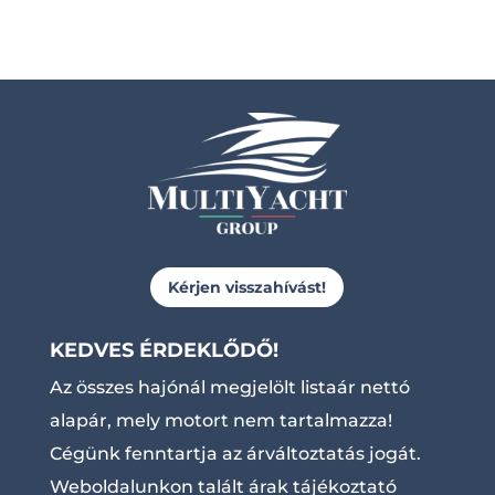
Kérjen visszahívást!
KEDVES ÉRDEKLŐDŐ!
Az összes hajónál megjelölt listaár nettó
alapár, mely motort nem tartalmazza!
Cégünk fenntartja az árváltoztatás jogát.
Weboldalunkon talált árak tájékoztató