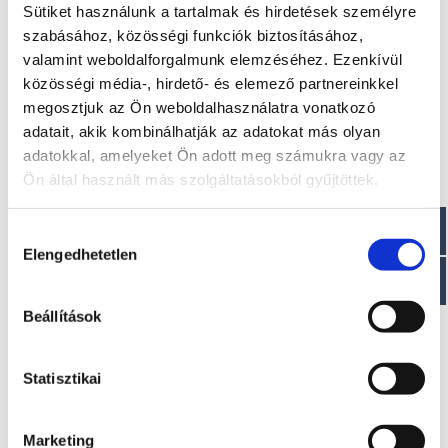
Sütiket használunk a tartalmak és hirdetések személyre
szabásához, közösségi funkciók biztosításához,
Szélesség: 2,61 m
Hossz: 5,70 m
valamint weboldalforgalmunk elemzéséhez. Ezenkívül
Csőátmérő : 0,56 m max
közösségi média-, hirdető- és elemező partnereinkkel
Száraz tömeg : ~ 550 kg
megosztjuk az Ön weboldalhasználatra vonatkozó
Személy kapacitása : 10 fő
adatait, akik kombinálhatják az adatokat más olyan
Paraméterek
adatokkal, amelyeket Ön adott meg számukra vagy az
Ön által használt más szolgáltatásokból gyűjtöttek.
Max teljesítmény motorizálás: 1 x 135 LE
CE jóváhagyás C Neoprén-Hypalon
Orca® 1100 dtex
Hozzájárulás
Elengedhetetlen
kiválasztása
Beállítások
Érdekel!
Statisztikai
Visszahívást kérek!
Marketing