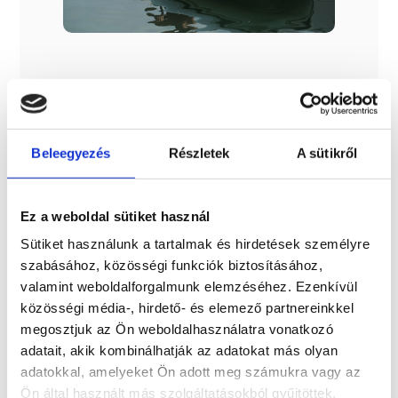
Szállítási költség
Az ár nem tartalmazza a szállítási költséget! 7 méterig
Beleegyezés
Részletek
A sütikről
2.500 euro + ÁFA, 7 méter fölött pedig 3.000 euro + ÁFA a
szállítási díj
Ez a weboldal sütiket használ
További információk
Sütiket használunk a tartalmak és hirdetések személyre
A típussal kapcsolatos további információkat az alábbi
szabásához, közösségi funkciók biztosításához,
weboldalon találhatja meg: cantiericapelli.com
valamint weboldalforgalmunk elemzéséhez. Ezenkívül
közösségi média-, hirdető- és elemező partnereinkkel
megosztjuk az Ön weboldalhasználatra vonatkozó
adatait, akik kombinálhatják az adatokat más olyan
Érdekel!
adatokkal, amelyeket Ön adott meg számukra vagy az
Ön által használt más szolgáltatásokból gyűjtöttek.