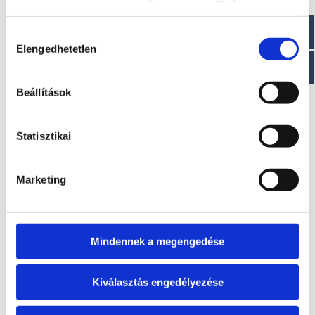
Visszahívást kérek!
Hozzájárulás
Elengedhetetlen
kiválasztása
Beállítások
EZ IS ÉRDEKELHET
Statisztikai
Marketing
Mindennek a megengedése
Kiválasztás engedélyezése
TEMPEST 600
TEMPEST 900 WA SUN
Kérje ajánlatunkat!
Kérje ajánlatunkat!