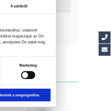
te: 2,69 m2
A sütikről
 5+1
ást kérek!
tosításához, valamint
einkkel megosztjuk az Ön
l, amelyeket Ön adott meg
Marketing
dennek a megengedése