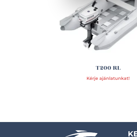
T200 RL
Kérje ajánlatunkat!
K