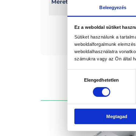
Méretek
Szélesség: 200 cm
Beleegyezés
Ez a weboldal sütiket haszn
Érde
Sütiket használunk a tartal
weboldalforgalmunk elemzésé
weboldalhasználatra vonatko
számukra vagy az Ön által ha
Hozzájárulás
Elengedhetetlen
kiválasztása
Megtagad