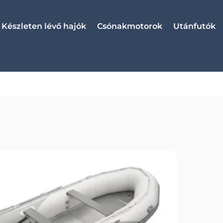
Készleten lévő hajók
Csónakmotorok
Utánfutók