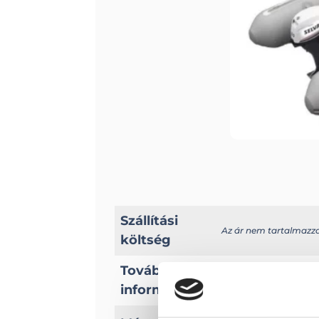
Szállítási
Az ár nem tartalmazza a
költség
További
A típussal kapcsolato
információk
Hossz: 456,5 cm