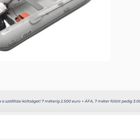
 szállítási költséget! 7 méterig 2.500 euro + ÁFA, 7 méter fölött pedig 3.00
s további információkat az alábbi weboldalon találhatja meg: selvamarin
Csőátmérő: 52,5