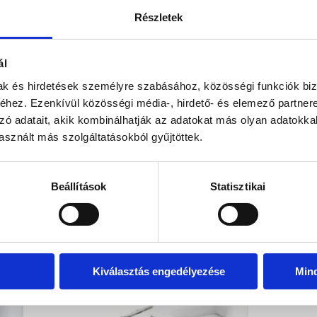
Paraméterek
Hajófenék terüle
Részletek
Ülőhelyek száma:
ál
kel!
Visszahív
mak és hirdetések személyre szabásához, közösségi funkciók biz
hez. Ezenkívül közösségi média-, hirdető- és elemező partner
zó adatait, akik kombinálhatják az adatokat más olyan adatokka
sznált más szolgáltatásokból gyűjtöttek.
Beállítások
Statisztikai
EZ IS ÉRDEKELHET
Kiválasztás engedélyezése
Min