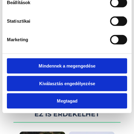
Beállítások
Elektromos kivitel?
Elektromos hajóként is rendelhető
Statisztikai
Marketing
Érdekel!
Mindennek a megengedése
Visszahívást kérek!
Kiválasztás engedélyezése
Megtagad
EZ IS ÉRDEKELHET