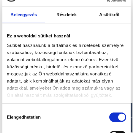
ezzel a Fortunató család amit az ember csak akkor hisz el,
hogy ilyen létezik ha bele ül és kipróbálja… Ezt azért állítjuk
Beleegyezés
Részletek
A sütikről
ilyen határozottan, mert elsőként volt lehetőségünk
tesztelni a hajót ami azóta is felejthetetlen élményt adott
számunkra. ​​Az Eolo 830 Day típusú hajó még közútón
speciális engedély nélkül szállítható!
Ez a weboldal sütiket használ
Sütiket használunk a tartalmak és hirdetések személyre
Szállítási költség
szabásához, közösségi funkciók biztosításához,
Az ár nem tartalmazza a szállítási költséget! 7 méterig
valamint weboldalforgalmunk elemzéséhez. Ezenkívül
2.500 euro + ÁFA, 7 méter fölött pedig 3.000 euro + ÁFA a
közösségi média-, hirdető- és elemező partnereinkkel
szállítási díj
megosztjuk az Ön weboldalhasználatra vonatkozó
adatait, akik kombinálhatják az adatokat más olyan
További információk
adatokkal, amelyeket Ön adott meg számukra vagy az
Ön által használt más szolgáltatásokból gyűjtöttek.
A típussal kapcsolatos további információkat az alábbi
weboldalon találhatja meg: eolomarine.com
Hozzájárulás
Optimális motor
Elengedhetetlen
kiválasztása
Suzuki 350 Dual prop kivitel