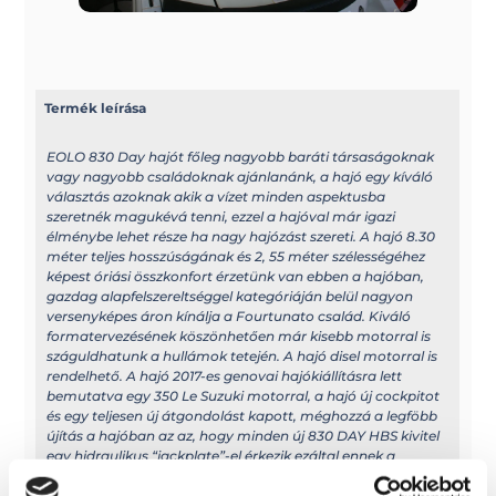
Termék leírása
EOLO 830 Day hajót főleg nagyobb baráti társaságoknak
vagy nagyobb családoknak ajánlanánk, a hajó egy kíváló
választás azoknak akik a vízet minden aspektusba
szeretnék magukévá tenni, ezzel a hajóval már igazi
élménybe lehet része ha nagy hajózást szereti. A hajó 8.30
méter teljes hosszúságának és 2, 55 méter szélességéhez
képest óriási összkonfort érzetünk van ebben a hajóban,
gazdag alapfelszereltséggel kategóriáján belül nagyon
versenyképes áron kínálja a Fourtunato család. Kiváló
formatervezésének köszönhetően már kisebb motorral is
száguldhatunk a hullámok tetején. A hajó disel motorral is
rendelhető. A hajó 2017-es genovai hajókiállításra lett
bemutatva egy 350 Le Suzuki motorral, a hajó új cockpitot
és egy teljesen új átgondolást kapott, méghozzá a legföbb
újítás a hajóban az az, hogy minden új 830 DAY HBS kivitel
egy hidraulikus “jackplate”-el érkezik ezáltal ennek a
hajónak nincs olyan hullámzás ami akadályt jelentene a
kötetlen száguldás érdekében, egy igazi sporthajót alkotott