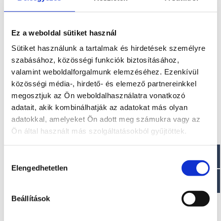
Szállítási költség
Ez a weboldal sütiket használ
Az ár nem tartalmazza a szállítási költséget! 7 méterig
Sütiket használunk a tartalmak és hirdetések személyre
2.500 euro + ÁFA, 7 méter fölött pedig 3.000 euro + ÁFA a
szabásához, közösségi funkciók biztosításához,
szállítási díj
valamint weboldalforgalmunk elemzéséhez. Ezenkívül
További információk
közösségi média-, hirdető- és elemező partnereinkkel
megosztjuk az Ön weboldalhasználatra vonatkozó
A típussal kapcsolatos további információkat az alábbi
adatait, akik kombinálhatják az adatokat más olyan
weboldalon találhatja meg: eolomarine.com
adatokkal, amelyeket Ön adott meg számukra vagy az
Ön által használt más szolgáltatásokból gyűjtöttek.
Optimális motor
Mecruiser 4.5 Bravo III. hajtással 250 LE
Hozzájárulás
Elengedhetetlen
kiválasztása
Elektromos kivitel?
Beállítások
Elektromos hajóként is rendelhető