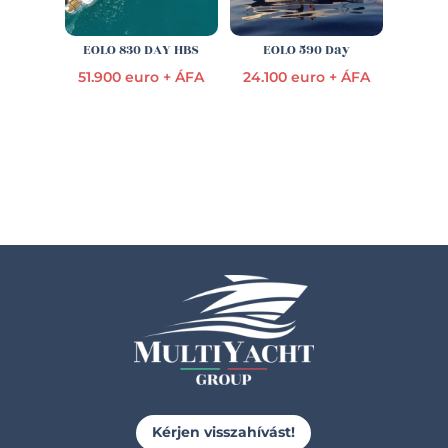
EOLO 830 DAY HBS
EOLO 590 Day
51.900 euro + ÁFA
24.100 euro + ÁFA
Kérjen visszahívást!