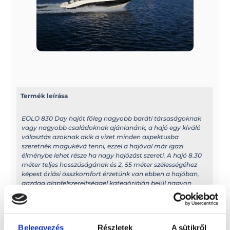
Termék leírása
EOLO 830 Day hajót főleg nagyobb baráti társaságoknak
vagy nagyobb családoknak ajánlanánk, a hajó egy kíváló
választás azoknak akik a vizet minden aspektusba
szeretnék magukévá tenni, ezzel a hajóval már igazi
élménybe lehet része ha nagy hajózást szereti. A hajó 8.30
méter teljes hosszúságának és 2, 55 méter szélességéhez
képest óriási összkomfort érzetünk van ebben a hajóban,
gazdag alapfelszereltséggel kategóriáján belül nagyon
versenyképes áron kínálja a Fourtunato család. Kíváló
formatervezésének köszönhetően már kisebb motorral is
száguldhatunk a hullámok tetején. A hajó disel motorral is
rendelhető. Az Eolo 830 Day típusú hajó még közútón
Beleegyezés
Részletek
A sütikről
speciális engedély nélkül szállítható!