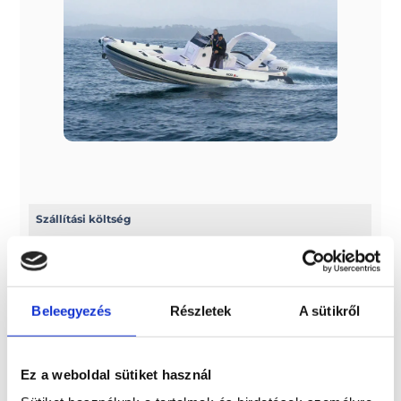
Szállítási költség
Az ár nem tartalmazza a szállítási költséget! 7 méterig
2.500 euro + ÁFA, 7 méter fölött pedig 3.000 euro + ÁFA a
szállítási díj
Beleegyezés
Részletek
A sütikről
További információk
A típussal kapcsolatos további információkat az alábbi
Ez a weboldal sütiket használ
weboldalon találhatja meg: selvamarine.com/en/