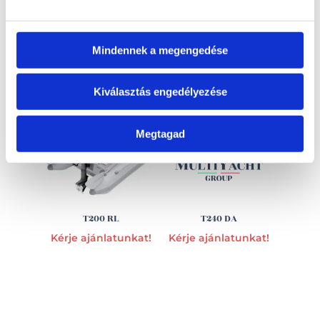
Mindennek a megengedése
EZ IS ÉRDEKELHET
Kiválasztás engedélyezése
Megtagad
T200 RL
T240 DA
Kérje ajánlatunkat!
Kérje ajánlatunkat!