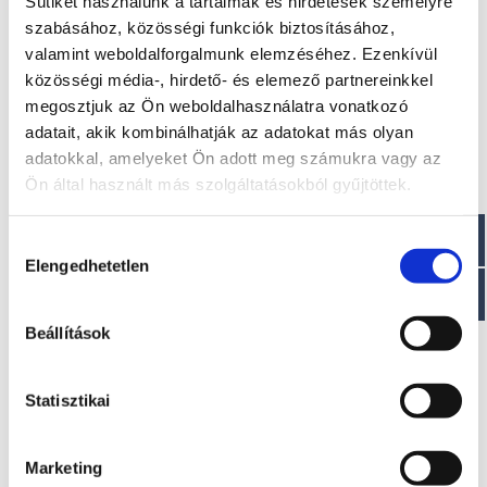
Sütiket használunk a tartalmak és hirdetések személyre
szabásához, közösségi funkciók biztosításához,
Méretek
valamint weboldalforgalmunk elemzéséhez. Ezenkívül
Hossz: 890 cm
közösségi média-, hirdető- és elemező partnereinkkel
Belső hossz: 840 cm
megosztjuk az Ön weboldalhasználatra vonatkozó
adatait, akik kombinálhatják az adatokat más olyan
Paraméterek
adatokkal, amelyeket Ön adott meg számukra vagy az
Ön által használt más szolgáltatásokból gyűjtöttek.
Szélesség: 305 cm
Belső szélesség: 250 cm
Szerkezet magassága: 112 cm
Hozzájárulás
Elengedhetetlen
kiválasztása
Beállítások
Érdekel!
Statisztikai
Visszahívást kérek!
Marketing