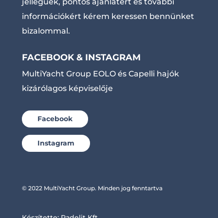
jellegűek, pontos ajánlatért és további
információkért kérem keressen bennünket
bizalommal.
FACEBOOK & INSTAGRAM
MultiYacht Group EOLO és Capelli hajók
kizárólagos képviselője
Facebook
Instagram
© 2022 MultiYacht Group. Minden jog fenntartva
Készítette:
Radelit Kft.