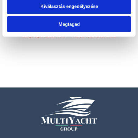
Kiválasztás engedélyezése
Megtagad
C44
C68
Kérje ajánlatunkat!
Kérje ajánlatunkat!