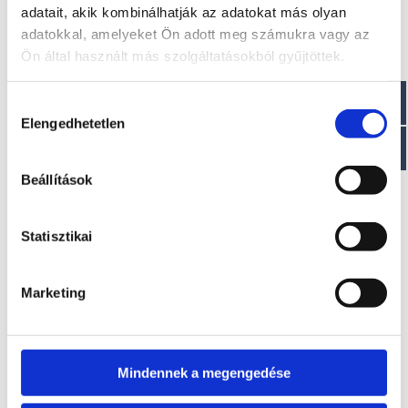
adatait, akik kombinálhatják az adatokat más olyan
adatokkal, amelyeket Ön adott meg számukra vagy az
Ön által használt más szolgáltatásokból gyűjtöttek.
Érdekel!
Hozzájárulás
Elengedhetetlen
kiválasztása
Visszahívást kérek!
Beállítások
Statisztikai
EZ IS ÉRDEKELHET
Marketing
Mindennek a megengedése