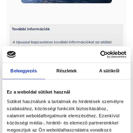
További információk
A típussal kapcsolatos további információkat az alábbi
weboldalon találhatja meg: sessamarine.com
Méretek
Beleegyezés
Részletek
A sütikről
Hossz: 16,36 m EC minősítésű hossz: 15,07 m Szélesség: 4,73
m Motor: MAX. 1450 LE / 1066 KW Maximum sebesség: 36 kn
/ 2 X VP IPS 950 D11 (2 x 725 LE) Meghajtórendszer: IPS
Kabinok száma: 3 +1 crew (opt) – 1 Toalett + 1 crew (opt) Hajó
Ez a weboldal sütiket használ
súlya motorral: 20300 kg Személy kapacitása : 14 fő
Sütiket használunk a tartalmak és hirdetések személyre
Paraméterek
szabásához, közösségi funkciók biztosításához,
valamint weboldalforgalmunk elemzéséhez. Ezenkívül
Üzemanyagtartály: 2 X 1000 l Víztartály: 535 l Merülési
közösségi média-, hirdető- és elemező partnereinkkel
magasság: 1,40 m Holding tank: 165 l Ágyak száma: 6+1
megosztjuk az Ön weboldalhasználatra vonatkozó
crew Palló mérete: 3.6 x 1.8 m Restyling: Centrostiledesign