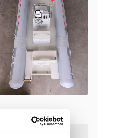
latos további információkat az alábbi
atja meg: cantiericapelli.com