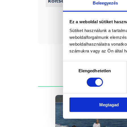
költség
euro + ÁFA a szállítási 
Beleegyezés
Ez a weboldal sütiket haszn
Érde
Sütiket használunk a tartal
weboldalforgalmunk elemzésé
weboldalhasználatra vonatko
számukra vagy az Ön által ha
Hozzájárulás
Elengedhetetlen
kiválasztása
Megtagad