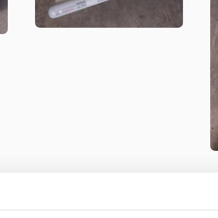
 szállítási költséget! 7
További
A típussal kapcso
FA, 7 méter fölött pedig 3.000
weboldalon találh