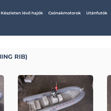
Készleten lévő hajók
Csónakmotorok
Utánfutók
ING RIB)