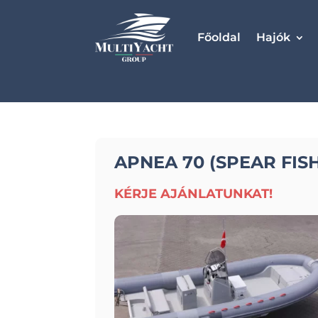
Főoldal
Hajók
APNEA 70 (SPEAR FISH
KÉRJE AJÁNLATUNKAT!