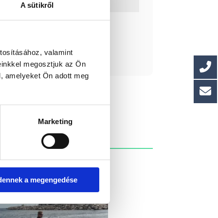
A sütikről
ást kérek!
tosításához, valamint
einkkel megosztjuk az Ön
l, amelyeket Ön adott meg
Marketing
dennek a megengedése