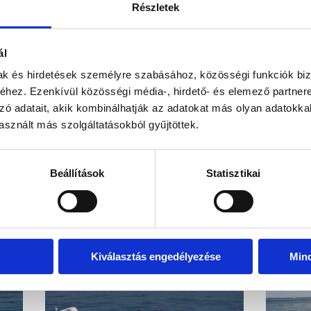
információk
díj
Részletek
ál
kel!
Visszahív
mak és hirdetések személyre szabásához, közösségi funkciók biz
hez. Ezenkívül közösségi média-, hirdető- és elemező partner
zó adatait, akik kombinálhatják az adatokat más olyan adatokka
sznált más szolgáltatásokból gyűjtöttek.
EZ IS ÉRDEKELHET
Beállítások
Statisztikai
Kiválasztás engedélyezése
Min