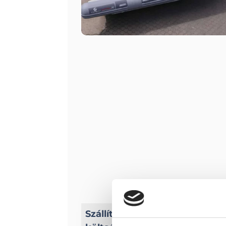
Az ár nem tartalmazza a
Szállítási
méterig 2.500 euro + Á