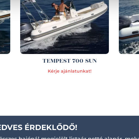
TEMPEST 700 SUN
Kérje ajánlatunkat!
EDVES ÉRDEKLŐDŐ!