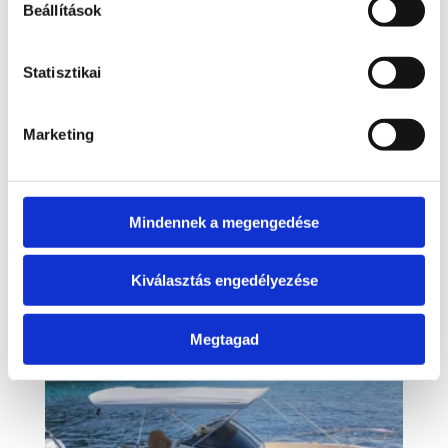
Beállítások
Statisztikai
Marketing
BLU WATER 5.40
Mindennek a megengedése
5.750.000 Ft + ÁFA
Kiválasztás engedélyezése
Megtagad