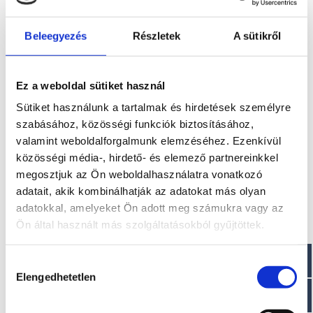
Beleegyezés
Részletek
A sütikről
Ez a weboldal sütiket használ
Sütiket használunk a tartalmak és hirdetések személyre
szabásához, közösségi funkciók biztosításához,
BLU WATER 185
valamint weboldalforgalmunk elemzéséhez. Ezenkívül
4.790.000 Ft + ÁFA
közösségi média-, hirdető- és elemező partnereinkkel
megosztjuk az Ön weboldalhasználatra vonatkozó
adatait, akik kombinálhatják az adatokat más olyan
adatokkal, amelyeket Ön adott meg számukra vagy az
Ön által használt más szolgáltatásokból gyűjtöttek.
Hozzájárulás
Elengedhetetlen
kiválasztása