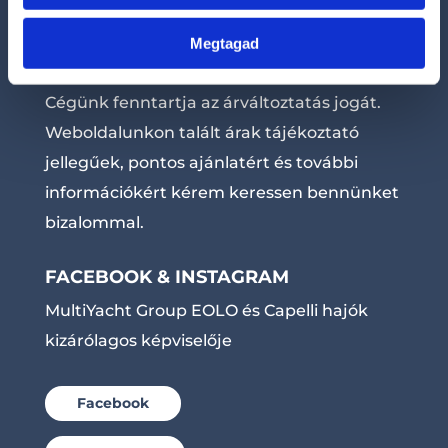
KEDVES ÉRDEKLŐDŐ!
Az összes hajónál megjelölt listaár nettó
Megtagad
alapár, mely motort nem tartalmazza!
Cégünk fenntartja az árváltoztatás jogát.
Weboldalunkon talált árak tájékoztató
jellegűek, pontos ajánlatért és további
információkért kérem keressen bennünket
bizalommal.
FACEBOOK & INSTAGRAM
MultiYacht Group EOLO és Capelli hajók
kizárólagos képviselője
Facebook