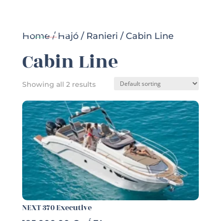
Home
/
Hajó
/
Ranieri
/ Cabin Line
Cabin Line
Showing all 2 results
NEXT 370 Executive