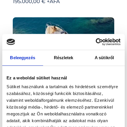
195.000,00 € +ÁFA
Beleegyezés
Részletek
A sütikről
Ez a weboldal sütiket használ
SL 24
Sütiket használunk a tartalmak és hirdetések személyre
Nem rendelhető
szabásához, közösségi funkciók biztosításához,
valamint weboldalforgalmunk elemzéséhez. Ezenkívül
közösségi média-, hirdető- és elemező partnereinkkel
megosztjuk az Ön weboldalhasználatra vonatkozó
Search
adatait, akik kombinálhatják az adatokat más olyan