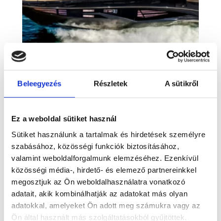
Cobrey 42 Fly
Beleegyezés
Részletek
A sütikről
Induló ára: 523.446 EUR (nettó)
Ez a weboldal sütiket használ
Sütiket használunk a tartalmak és hirdetések személyre
szabásához, közösségi funkciók biztosításához,
valamint weboldalforgalmunk elemzéséhez. Ezenkívül
közösségi média-, hirdető- és elemező partnereinkkel
megosztjuk az Ön weboldalhasználatra vonatkozó
adatait, akik kombinálhatják az adatokat más olyan
adatokkal, amelyeket Ön adott meg számukra vagy az
Ön által használt más szolgáltatásokból gyűjtöttek.