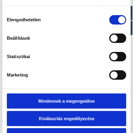
Hozzájárulás
Elengedhetetlen
kiválasztása
Beállítások
Cobrey 42 HT
Statisztikai
Induló ára: 396.000 EUR + ÁFA
Marketing
Mindennek a megengedése
Kiválasztás engedélyezése